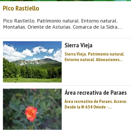
Pico Rastiello
Pico Rastiello. Patrimonio natural. Entorno natural.
Montañas. Oriente de Asturias. Comarca de la Sidra.
Montaña de Asturias. Sidra y festival, llagares,
espichas, palacios muy antiguos, la sombra y leyenda
Sierra Vieja
de Dª Jimena, la Sierra de Peñamayor, la be ...
Sierra Vieja. Patrimonio natural.
Entorno natural. Alineaciones
montañosas. Oriente de Asturias.
Comarca de la Sidra. Montaña de
Asturias. Sidra y festival, llagares,
espichas, palacios muy antiguos,
la sombra y leyenda de Dª Jimena,
Área recreativa de Paraes
la Sierra de Peñ ...
Área recreativa de Paraes. Acceso:
Desde la N-634 Oviedo -
Santander, desviarse hacia Nava y
a la entrada de la localidad seguir
por la C-631, a la izquierda, que
cruza por debajo de la N-634 en