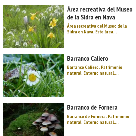
dirección a Villaviciosa. Pasado el
Área recreativa del Museo
pueblo de Oriz ...
de la Sidra en Nava
Área recreativa del Museo de la
Sidra en Nava. Este área
recreativa, estrenada a
comienzos de agosto de 2007, se
encuentra al lado del Museo de la
Sidra, situado éste en la villa de
Barranco Caliero
Nava, capital del concejo o
municipio asturiano del mismo ...
Barranco Caliero. Patrimonio
natural. Entorno natural.
Barrancos. Oriente de Asturias.
Comarca de la Sidra. Montaña de
Asturias. Sidra y festival, llagares,
espichas, palacios muy antiguos,
la sombra y leyenda de Dª Jimena,
Barranco de Fornera
la Sierra de Peñamayor, la ...
Barranco de Fornera. Patrimonio
natural. Entorno natural.
Barrancos. Oriente de Asturias.
Comarca de la Sidra. Montaña de