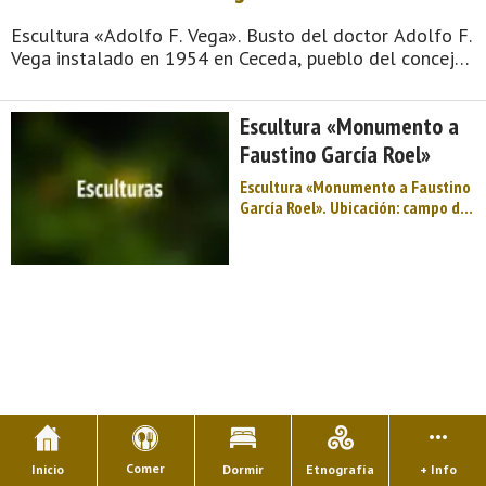
Escultura «Adolfo F. Vega». Busto del doctor Adolfo F.
Vega instalado en 1954 en Ceceda, pueblo del concejo
o municipio asturiano de Nava, que dista 6 km de la
capital municipal, la villa de Nava. Este galeno nació
Escultura «Monumento a
en Infiesto (capital del conce ...
Faustino García Roel»
Escultura «Monumento a Faustino
García Roel». Ubicación: campo de
la iglesia de Ceceda, pueblo que
dista 6 km de la villa de Nava,
capital del concejo o municipio
asturiano del mismo nombre. Año
de inauguración: 1932. Autor: A.
Sordo. ...
Comer
Inicio
Dormir
Etnografía
+ Info