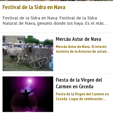
Festival de la Sidra en Nava
Festival de la Sidra en Nava. Festival de la Sidra
Natural de Nava, genuino donde los haya. Es el más
veterano de los festivales sidreros que se celebran en
Asturias, y data de la década de los años 60 del siglo
Mercáu Astur de Nava
XX. Lo que comenzó ...
Mercáu Astur de Nava. El interés
turístico de la Asturias de antaño.
El Mercáu Astur de Nava,
declarado Fiesta de Interés
Turístico Regional, se celebra
habitualmente en la segunda
quincena de junio, coincidiendo
Fiesta de la Virgen del
con la ...
Carmen en Ceceda
Fiesta de la Virgen del Carmen en
Ceceda. Lugar de celebración:
Ceceda, pueblo del concejo o
municipio asturiano de Nava que
dista 6 km de la capital municipal,