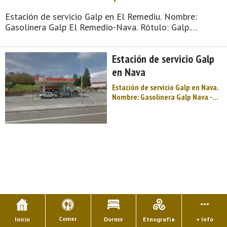
Estación de servicio Galp en El Remediu. Nombre:
Gasolinera Galp El Remedio-Nava. Rótulo: Galp.
Horario: L-D: 07:00-23:00. Margen: Izquierdo. Tipo de
venta: Público en general. Tipo de combustible
Estación de servicio Galp
disponible: Gasóleo A - Gasolina 95 - ...
en Nava
Estación de servicio Galp en Nava.
Nombre: Gasolinera Galp Nava -
Marta. Rótulo: Galp. Horario: L-S:
07:00-22:00; D: 07:00-15:00.
Margen: Izquierdo. Tipo de venta:
Público en general. Tipo de
combustible disponible: Gasóleo A
- Gas ...
Comer
Inicio
Dormir
Etnografía
+ Info