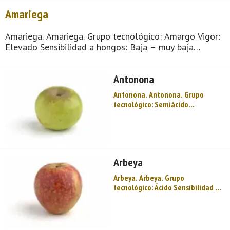
Amariega
Amariega. Amariega. Grupo tecnológico: Amargo Vigor:
Elevado Sensibilidad a hongos: Baja – muy baja
Floración: Tardía Maduración: 3ª decena de octubre
Producción: Rápida entrada en producción Acidez total
Antonona
...
Antonona. Antonona. Grupo
tecnológico: Semiácido
Sensibilidad a hongos: Media
Floración: Intermedia tardía
Maduración: Noviembre
Producción: Baja Acidez total (g/l
H2SO4): 3,92 Fenoles totales (g/l
Arbeya
ác. tánico): ..
Arbeya. Arbeya. Grupo
tecnológico: Ácido Sensibilidad a
hongos: Elevada – media
Floración: Intermedia Maduración:
3ª decena de octubre Producción:
Bastante elevada Acidez total (g/l