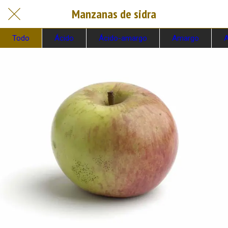
Manzanas de sidra
Todo
Ácido
Ácido-amargo
Amargo
A