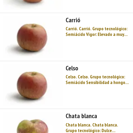
decena de noviembre Producción:
Bastante elevada a elevada
Acidez total (g/l H2S ...
Carrió
Carrió. Carrió. Grupo tecnológico:
Semiácido Vigor: Elevado a muy
elevado Sensibilidad a hongos:
Media – baja Floración:
Intermedia Maduración: 2ª a 3ª
decena de noviembre Producción:
Elevado nivel produc ...
Celso
Celso. Celso. Grupo tecnológico:
Semiácido Sensibilidad a hongos:
Baja Floración: Muy tardía
Maduración: 1ª decena de octubre
Producción: Media Acidez total
(g/l H2SO4): 4,15 Fenoles totales
(g/l ác. tánic ...
Chata blanca
Chata blanca. Chata blanca.
Grupo tecnológico: Dulce