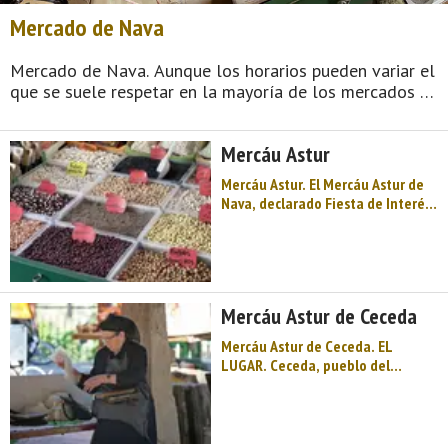
Mercado de Nava
Mercado de Nava. Aunque los horarios pueden variar el
que se suele respetar en la mayoría de los mercados es
de ocho de la mañana a las tres de la tarde. Los
mercados, por lo general al aire libre, se instalan en
Mercáu Astur
días determinados y en ...
Mercáu Astur. El Mercáu Astur de
Nava, declarado Fiesta de Interés
Turístico Regional, se celebra
habitualmente en la segunda
quincena de junio, coincidiendo
con la festividad de San Juan. Se
organizó por primera vez en 1996
Mercáu Astur de Ceceda
y es ...
Mercáu Astur de Ceceda. EL
LUGAR. Ceceda, pueblo del
concejo o municipio de Nava
situado en lo alto de una colina,
desde donde se divisan verdes
valles y los montes de Peñamayor.