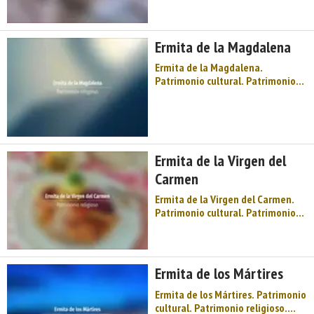
Montaña de Asturias. Sidra y
festival, llagares, espichas,
palacios muy antiguos, la sombra
Ermita de la Magdalena
y leyenda de Dª Jimena, la Sierra
de P ...
Ermita de la Magdalena.
Patrimonio cultural. Patrimonio
religioso. Ermitas. Oriente de
Asturias. Comarca de la Sidra.
Montaña de Asturias. Sidra y
festival, llagares, espichas,
palacios muy antiguos, la sombra
Ermita de la Virgen del
y leyenda de Dª Jimena, la Sierra
de Peñ ...
Carmen
Ermita de la Virgen del Carmen.
Patrimonio cultural. Patrimonio
religioso. Ermitas. Oriente de
Asturias. Comarca de la Sidra.
Montaña de Asturias. Sidra y
festival, llagares, espichas,
Ermita de los Mártires
palacios muy antiguos, la sombra
y leyenda de Dª Jimena, la Sierr ...
Ermita de los Mártires. Patrimonio
cultural. Patrimonio religioso.