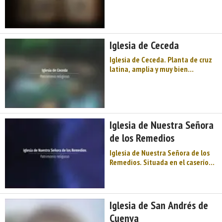
Comarca de la Sidra. Montaña de
Asturias. Sidra y festival, llagares,
espichas, palacios muy antiguos,
la sombra y leyenda de Dª Jimena,
Iglesia de Ceceda
la Sierra de Peñamayor ...
Iglesia de Ceceda. Planta de cruz
latina, amplia y muy bien
iluminada. Arco de medio punto
moldurado en la portada principal
al igual que en las ventanas que
se abren en la nave principal. A la
cabecera hay añadidas varias
Iglesia de Nuestra Señora
dependencias anexas. ...
de los Remedios
Iglesia de Nuestra Señora de los
Remedios. Situada en el caserío
de El Remedio. Templo de planta
de cruz latina y cubierta de
bóvedas estrelladas. En la
fachada occidental dos pares de
Iglesia de San Andrés de
columnas de orden jónico
Cuenya
sostienen un frontón ...