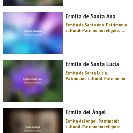
espichas, palacios muy antiguos,
la sombra y leyenda de Dª Jimena,
Ermita de Santa Ana
la Sierra de Peñama ...
Ermita de Santa Ana. Patrimonio
cultural. Patrimonio religioso.
Ermitas. Oriente de Asturias.
Comarca de la Sidra. Montaña de
Asturias. Sidra y festival, llagares,
espichas, palacios muy antiguos,
la sombra y leyenda de Dª Jimena,
Ermita de Santa Lucía
la Sierra de Peñama ...
Ermita de Santa Lucía.
Patrimonio cultural. Patrimonio
religioso. Ermitas. Oriente de
Asturias. Comarca de la Sidra.
Montaña de Asturias. Sidra y
festival, llagares, espichas,
palacios muy antiguos, la sombra
Ermita del Ángel
y leyenda de Dª Jimena, la Sierra
de Peña ...
Ermita del Ángel. Patrimonio
cultural. Patrimonio religioso.
Ermitas. Oriente de Asturias.