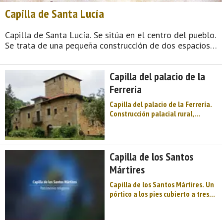
Capilla de Santa Lucía
Capilla de Santa Lucía. Se sitúa en el centro del pueblo.
Se trata de una pequeña construcción de dos espacios:
nave y santuario. El lienzo occidental está recorrido por
un bello pórtico de madera y teja apoyado sobre
Capilla del palacio de la
columna ...
Ferrería
Capilla del palacio de la Ferrería.
Construcción palacial rural,
localizada en un entorno de
bosque, junto al río Pra, en las
estribaciones de la sierra de
Peñamayor. Solar de los Alvarez
Capilla de los Santos
de las Asturias. El núcleo original
Mártires
es la ...
Capilla de los Santos Mártires. Un
pórtico a los pies cubierto a tres
vertientes da paso a la nave,
cubierta a dos aguas, y de aquí a
la cabecera, recta al exterior y de