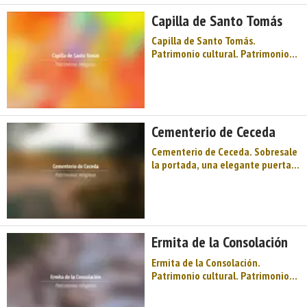
mayor altura. Sobre la puerta de
Capilla de Santo Tomás
ingreso se alza la espadaña, de ...
Capilla de Santo Tomás.
Patrimonio cultural. Patrimonio
religioso. Capillas. Oriente de
Asturias. Comarca de la Sidra.
Montaña de Asturias. Sidra y
festival, llagares, espichas,
palacios muy antiguos, la sombra
Cementerio de Ceceda
y leyenda de Dª Jimena, la Sierra
de Pe ...
Cementerio de Ceceda. Sobresale
la portada, una elegante puerta
con detalles de cantería en
jambas, arco y pilastras que
sostiene un frontis triangular
rematado en cruces. Junto a la
portada se sitúa el panteón del
Ermita de la Consolación
fundador. ...
Ermita de la Consolación.
Patrimonio cultural. Patrimonio
religioso. Ermitas. Oriente de
Asturias. Comarca de la Sidra.