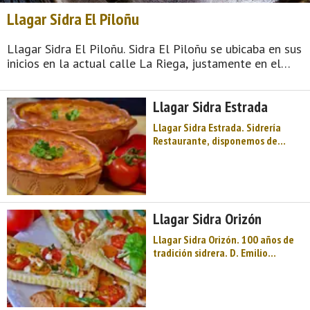
Llagar Sidra El Piloñu
Llagar Sidra El Piloñu. Sidra El Piloñu se ubicaba en sus
inicios en la actual calle La Riega, justamente en el
centro de Nava. En un principio, la primitiva bodega
contaba con un bar cuyo nombre era El Jardín, y que aún
Llagar Sidra Estrada
continúa ...
Llagar Sidra Estrada. Sidrería
Restaurante, disponemos de
amplios comedores y un
merendero ideal para disfrutar
con los niños. Fundado en 1940
por D. Avelino Estrada, el abuelo
del actual director. Será la
Llagar Sidra Orizón
segunda generación de es ...
Llagar Sidra Orizón. 100 años de
tradición sidrera. D. Emilio
González Díaz y Dª Josefina
Fernández, tuvieron un día a bien
casarse, estableciéndose en
Orizón en el año 1910. Por