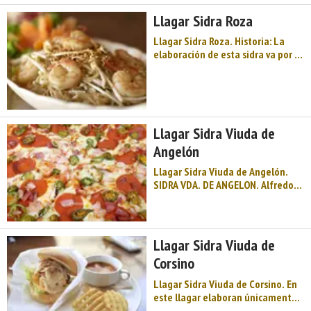
transmisión here ...
Llagar Sidra Roza
Llagar Sidra Roza. Historia: La
elaboración de esta sidra va por la
tercera generación, el bisabuelo y
abuelo de los actuales gerentes
empezaron a hacer sidra casera
en el antiguo local de Roza,
ubicado en una zona cercana al
Llagar Sidra Viuda de
actual. Siendo ...
Angelón
Llagar Sidra Viuda de Angelón.
SIDRA VDA. DE ANGELON. Alfredo
Ordoñez Onís fue el fundador del
Llagar Sidra Viuda de Angelón, en
1947, en las entonces fincas La
Alameda. El llagar fue
Llagar Sidra Viuda de
consolidándose hasta convertirse
Corsino
en un referen ...
Llagar Sidra Viuda de Corsino. En
este llagar elaboran únicamente
sidra natural tradicional, a partir