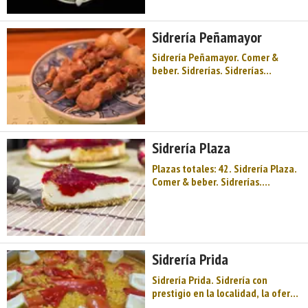
manzanas escanciado con sidra
del lugar. ...
Sidrería Peñamayor
Sidrería Peñamayor. Comer &
beber. Sidrerías. Sidrerías
asturianas. Oriente de Asturias.
Comarca de la Sidra. Montaña de
Asturias. Sidra y festival, llagares,
espichas, palacios muy antiguos,
la sombra y leyenda de Dª Jimena,
Sidrería Plaza
la Sierra de Peñamayor, ...
Plazas totales: 42. Sidrería Plaza.
Comer & beber. Sidrerías.
Sidrerías asturianas. Oriente de
Asturias. Comarca de la Sidra.
Montaña de Asturias. Sidra y
festival, llagares, espichas,
palacios muy antiguos, la sombra
Sidrería Prida
y leyenda de Dª ...
Sidrería Prida. Sidrería con
prestigio en la localidad, la oferta
combina cocina inovadora con