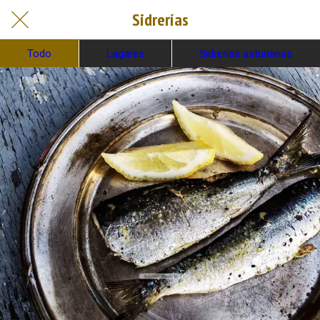
Sidrerías
Todo
Lagares
Sidrerías asturianas