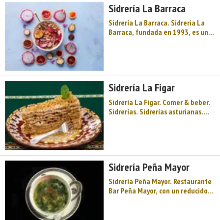
Asturias. Sidra y festival, llagares,
Sidrería La Barraca
espichas, palacios muy antiguos,
la sombra ...
Sidrería La Barraca. Sidreria La
Barraca, fundada en 1993, es un
negocio familiar que ofrece
cocina tradicional asturiana y la
mejor sidra escanciada por
campeonas de Asturias. Las
hermanas Ovín están
Sidrería La Figar
consideradas entre las mejores
echadora ...
Sidrería La Figar. Comer & beber.
Sidrerías. Sidrerías asturianas.
Oriente de Asturias. Comarca de
la Sidra. Montaña de Asturias.
Sidra y festival, llagares, espichas,
palacios muy antiguos, la sombra
y leyenda de Dª Jimena, la Sierra
Sidrería Peña Mayor
de Peñamayor, l ...
Sidrería Peña Mayor. Restaurante
Bar Peña Mayor, con un reducido
comedor pero con una cocinera
muy grande. Ricos los callos o el
Revuelto de Morcilla con