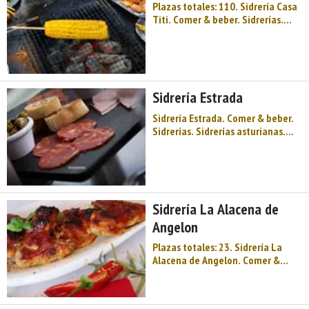
Plazas totales: 110. Sidrería Casa
Titi. Comer & beber. Sidrerías.
Sidrerías asturianas. Oriente de
Asturias. Comarca de la Sidra.
Montaña de Asturias. Sidra y
festival, llagares, espichas,
palacios muy antiguos, la sombra
Sidrería Estrada
y leyenda ...
Sidrería Estrada. Comer & beber.
Sidrerías. Sidrerías asturianas.
Oriente de Asturias. Comarca de
la Sidra. Montaña de Asturias.
Sidra y festival, llagares, espichas,
palacios muy antiguos, la sombra
y leyenda de Dª Jimena, la Sierra
Sidrería La Alacena de
de Peñamayor, la ...
Angelon
Plazas totales: 23. Sidrería La
Alacena de Angelon. Comer &
beber. Sidrerías. Sidrerías
asturianas. Oriente de Asturias.
Comarca de la Sidra. Montaña de